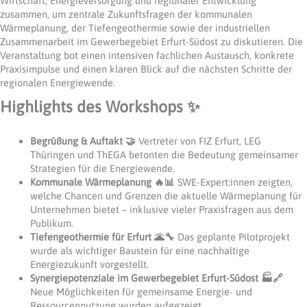
Wirtschaft, Energieversorgung und regionaler Entwicklung
zusammen, um zentrale Zukunftsfragen der kommunalen
Wärmeplanung, der Tiefengeothermie sowie der industriellen
Zusammenarbeit im Gewerbegebiet Erfurt-Südost zu diskutieren. Die
Veranstaltung bot einen intensiven fachlichen Austausch, konkrete
Praxisimpulse und einen klaren Blick auf die nächsten Schritte der
regionalen Energiewende.
Highlights des Workshops ✨
Begrüßung & Auftakt 🤝
Vertreter von FIZ Erfurt, LEG
Thüringen und ThEGA betonten die Bedeutung gemeinsamer
Strategien für die Energiewende.
Kommunale Wärmeplanung 🔥📊
SWE-Expert:innen zeigten,
welche Chancen und Grenzen die aktuelle Wärmeplanung für
Unternehmen bietet – inklusive vieler Praxisfragen aus dem
Publikum.
Tiefengeothermie für Erfurt 🌋🔧
Das geplante Pilotprojekt
wurde als wichtiger Baustein für eine nachhaltige
Energiezukunft vorgestellt.
Synergiepotenziale im Gewerbegebiet Erfurt-Südost 🏭🔗
Neue Möglichkeiten für gemeinsame Energie- und
Ressourcennutzung wurden aufgezeigt.