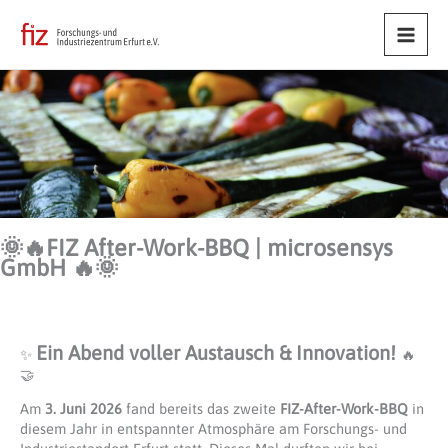
Main
Men
🌞🔥FIZ After-Work-BBQ | microsensys
GmbH 🔥🌞
Ein Abend voller Austausch & Innovation!
✨
🔥
🤝
Am
3. Juni 2026
fand bereits das zweite
FIZ-After-Work-BBQ
in
diesem Jahr in entspannter Atmosphäre am Forschungs- und