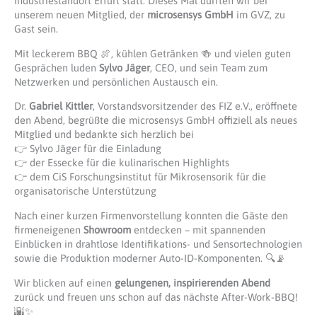
Industriestandort Erfurt statt. Dieses Mal durften wir bei
unserem neuen Mitglied, der
microsensys GmbH
im GVZ, zu
Gast sein.
Mit leckerem BBQ 🍖, kühlen Getränken 🍻 und vielen guten
Gesprächen luden
Sylvo Jäger
, CEO, und sein Team zum
Netzwerken und persönlichen Austausch ein.
Dr.
Gabriel Kittler
, Vorstandsvorsitzender des FIZ e.V., eröffnete
den Abend, begrüßte die microsensys GmbH offiziell als neues
Mitglied und bedankte sich herzlich bei
👉 Sylvo Jäger für die Einladung
👉 der Essecke für die kulinarischen Highlights
👉 dem CiS Forschungsinstitut für Mikrosensorik für die
organisatorische Unterstützung
Nach einer kurzen Firmenvorstellung konnten die Gäste den
firmeneigenen
Showroom
entdecken – mit spannenden
Einblicken in drahtlose Identifikations- und Sensortechnologien
sowie die Produktion moderner Auto-ID-Komponenten. 🔍📡
Wir blicken auf einen
gelungenen, inspirierenden Abend
zurück und freuen uns schon auf das nächste After-Work-BBQ!
🌇✨